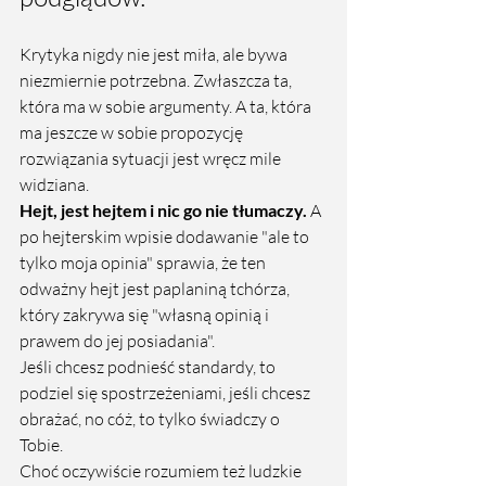
Krytyka nigdy nie jest miła, ale bywa 
niezmiernie potrzebna. Zwłaszcza ta, 
która ma w sobie argumenty. A ta, która 
ma jeszcze w sobie propozycję 
rozwiązania sytuacji jest wręcz mile 
widziana. 
Hejt, jest hejtem i nic go nie tłumaczy.
 A 
po hejterskim wpisie dodawanie "ale to 
tylko moja opinia" sprawia, że ten 
odważny hejt jest paplaniną tchórza, 
który zakrywa się "własną opinią i 
prawem do jej posiadania". 
Jeśli chcesz podnieść standardy, to 
podziel się spostrzeżeniami, jeśli chcesz 
obrażać, no cóż, to tylko świadczy o 
Tobie. 
Choć oczywiście rozumiem też ludzkie