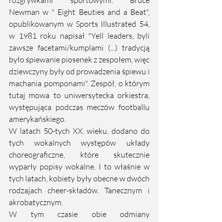
Newman w " Eight Beuties and a Beat", 
opublikowanym w Sports Illustrated 54, 
w 1981 roku napisał "Yell leaders, byli 
zawsze facetami/kumplami (...) tradycją 
było śpiewanie piosenek z zespołem, więc 
dziewczyny były od prowadzenia śpiewu i 
machania pomponami". Zespół, o którym 
tutaj mowa to uniwersytecka orkiestra, 
występująca podczas meczów footballu 
amerykańskiego. 
W latach 50-tych XX. wieku, dodano do 
tych wokalnych występów układy 
choreograficzne, które skutecznie 
wyparły popisy wokalne. I to właśnie w 
tych latach, kobiety były obecne w dwóch 
rodzajach cheer-składów. Tanecznym i 
akrobatycznym. 
W tym czasie obie odmiany 