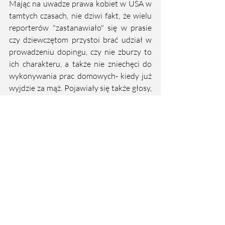
Mając na uwadze prawa kobiet w USA w 
tamtych czasach, nie dziwi fakt, że wielu 
reporterów "zastanawiało" się w prasie 
czy dziewczętom przystoi brać udział w 
prowadzeniu dopingu, czy nie zburzy to 
ich charakteru, a także nie zniechęci do 
wykonywania prac domowych- kiedy już 
wyjdzie za mąż. Pojawiały się także głosy, 
jak ten John'a Gach'a z 1938 roku, który 
wprost mówił, że dziewczęta powinny 
mieć pełne prawo dopingowania bez 
zastanawiania się postronnych osób o ich 
przyszłość i maniery. W artykule Gach'a 
zatytułowanym "The case for and against 
girl cheerleaders", podkreślał, że jego 
zdaniem dziewczyny powinny się uczyć 
stuntów i akrobatyki. Odrzucił również 
"obawy" innych, że dziewczyny poprzez 
swoją atletyczność przestaną być kobiece 