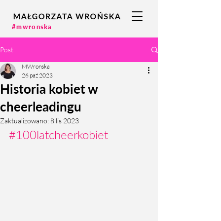
#mwronska
Post
MWronska
26 paź 2023
Historia kobiet w
cheerleadingu
Zaktualizowano:
8 lis 2023
#100latcheerkobiet