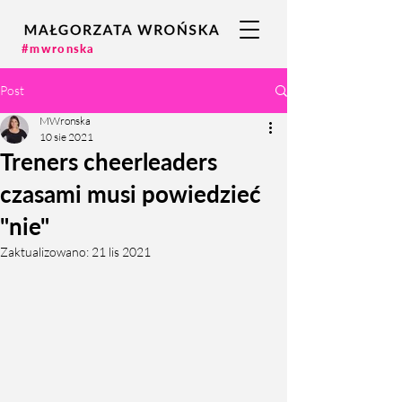
#mwronska
Post
MWronska
10 sie 2021
Treners cheerleaders
czasami musi powiedzieć
"nie"
Zaktualizowano:
21 lis 2021