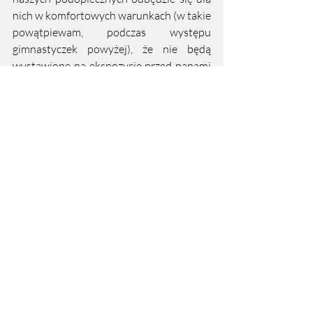
nich w komfortowych warunkach (w takie 
powątpiewam, podczas występu 
gimnastyczek powyżej), że nie będą 
wystawione na ekspozycję przed panami 
w garniturach w starszym wieku, ku ich 
uciesze.
Tutaj jest moment na wkroczenie 
trenera
, na powiedzenie "nie". Skąpe 
stroje u gimnastyczek są normą i z tym 
raczej nikt polemizować nie będzie, ale 
taka bliskość wyciętych strojów i publiki 
może, a na pewno powinna, budzić 
refleksję trenerów i rodziców. Refleksję, 
dotyczącą stawiania pewnych barier.
Jeśli się nie da, to przynajmniej zadbajmy 
o naszych zawodników, o ich komfort i 